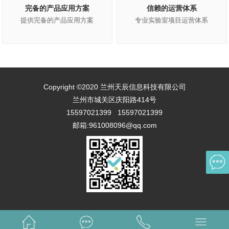
完备的产品应用方案
信赖的运营体系
提供完备的产品应用方案
专业实验室项目运营体系
Copyright ©2020 兰州天辰信息科技有限公司
兰州市城关区庆阳路414号
15597021399 15597021399
邮箱:961008096@qq.com