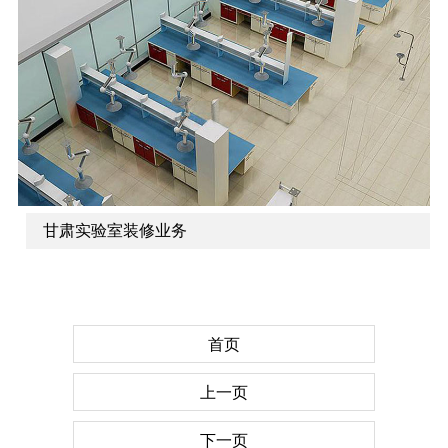
甘肃实验室装修业务
首页
上一页
下一页