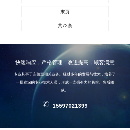
末页
共73条
快速响应，严格管理，改进提高，顾客满意
专业从事于实验室相关业务。经过多年的发展与壮大，培养了
一批资深的专业技术人员，形成一支强有力的售前、售后团
队。
15597021399