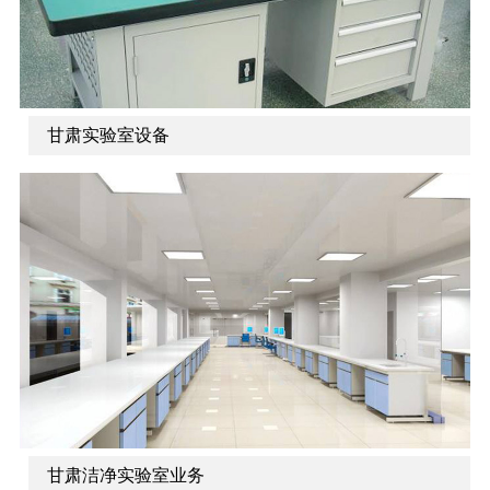
甘肃实验室设备
甘肃洁净实验室业务