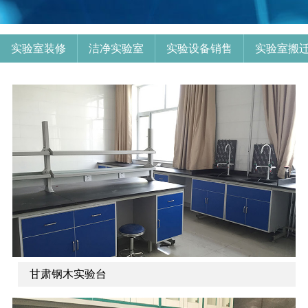
实验室装修
洁净实验室
实验设备销售
实验室搬
甘肃钢木实验台