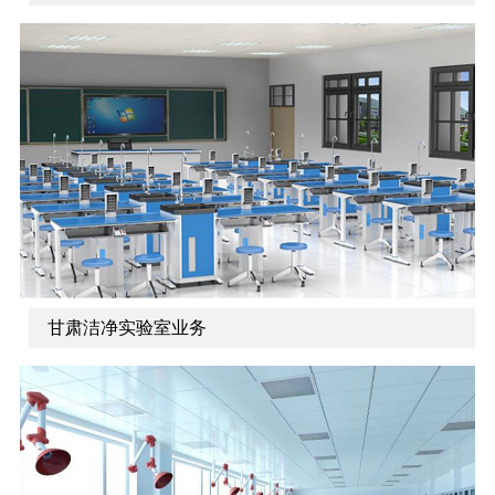
甘肃洁净实验室业务