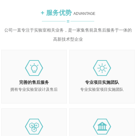
+ 服务优势
ADVANTAGE
公司一直专注于实验室相关业务，是一家集售前及售后服务于一体的
高新技术型企业
完善的售后服务
专业项目实施团队
拥有专业实验室设计及售后
专业实验室项目实施团队