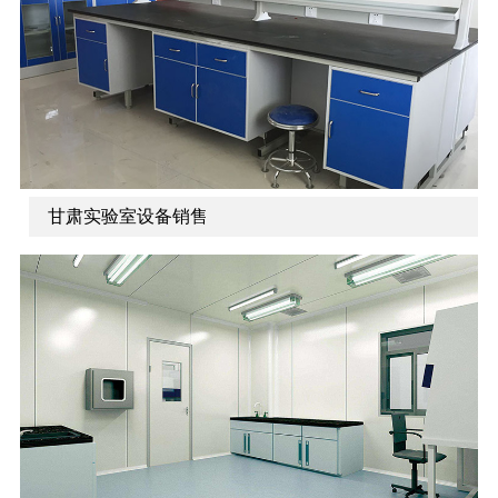
甘肃实验室设备销售