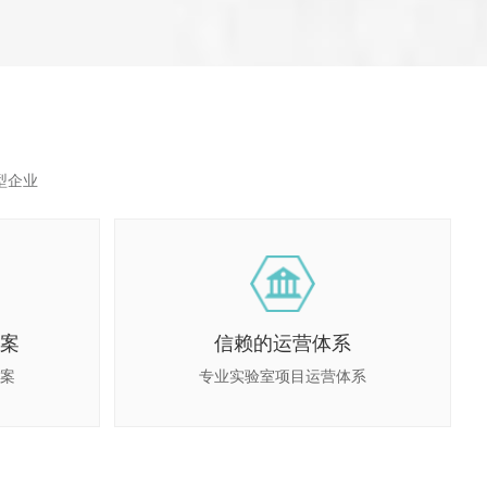
型企业
方案
信赖的运营体系
方案
专业实验室项目运营体系