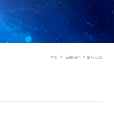
>
>
首页
新闻动态
最新动态