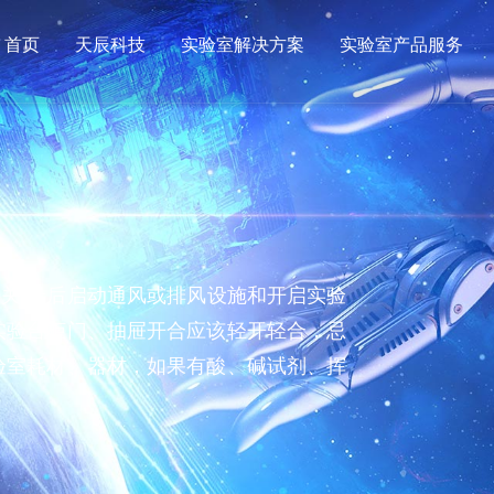
首页
天辰科技
实验室解决方案
实验室产品服务
关,最后启动通风或排风设施和开启实验
验台柜门、抽屉开合应该轻开轻合，忌
验室耗材、器材，如果有酸、碱试剂、挥