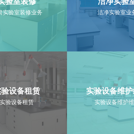
实验室装修
洁净实验
肃实验室装修业务
洁净实验室业
实验设备租赁
实验设备维护
实验设备租赁
实验设备维护