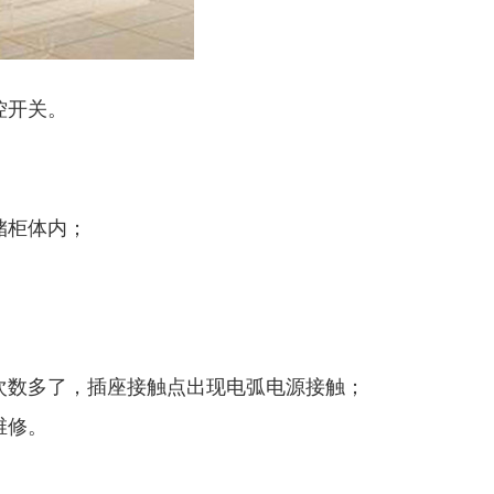
控开关。
储柜体内；
数多了，插座接触点出现电弧电源接触；
维修。