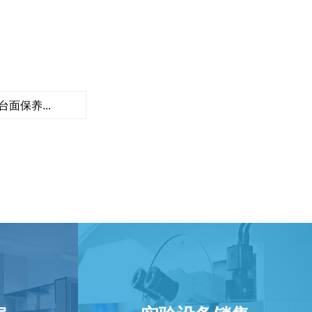
面保养...