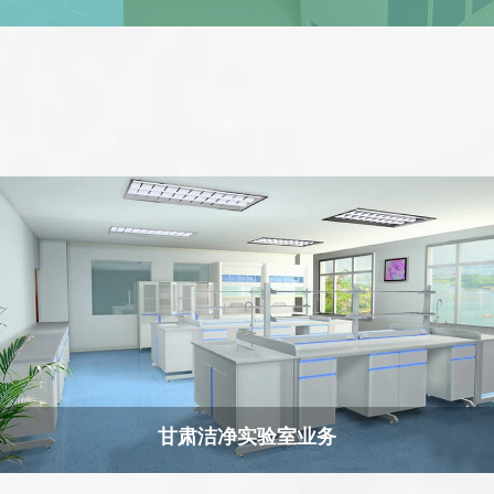
甘肃洁净实验室业务